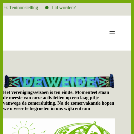
k Tentoonstelling
Lid worden?
Ga
naar
de
inhoud
Het verenigingsseizoen is ten einde. Momenteel staan
de meeste van onze activiteiten op een laag pitje
vanwege de zomersluiting. Na de zomervakantie hopen
we u weer te begroeten in ons wijkcentrum