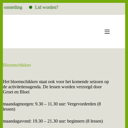
oonstelling
Lid worden?
Ga
naar
de
inhoud
Bloemschikken
Het bloemschikken staat ook voor het komende seizoen op
de activiteitenagenda. De lessen worden verzorgd door
Groei en Bloei
maandagmorgen: 9.30 – 11.30 uur: Vergevorderden (8
lessen)
maandagavond: 19.30 – 21.30 uur: beginners (8 lessen)