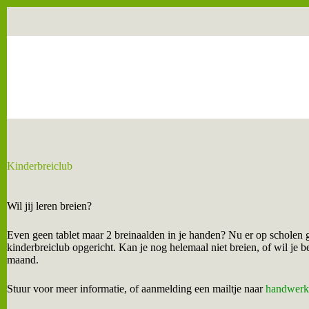
Ga
naar
de
inhoud
Kinderbreiclub
Wil jij leren breien?
Even geen tablet maar 2 breinaalden in je handen? Nu er op scholen
kinderbreiclub opgericht. Kan je nog helemaal niet breien, of wil j
maand.
Stuur voor meer informatie, of aanmelding een mailtje naar
handwerk