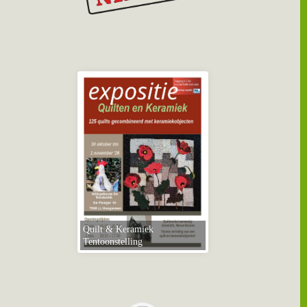
Quilt & Keramiek
Tentoonstelling