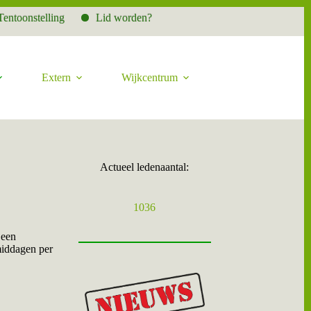
oonstelling
Lid worden?
Extern
Wijkcentrum
Actueel ledenaantal:
1036
 een
middagen per