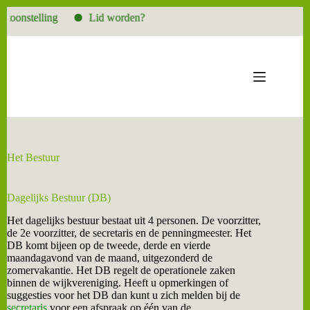
toonstelling
Lid worden?
Ga
naar
de
inhoud
Het Bestuur
Dagelijks Bestuur (DB)
Het dagelijks bestuur bestaat uit 4 personen. De voorzitter,
de 2e voorzitter, de secretaris en de penningmeester. Het
DB komt bijeen op de tweede, derde en vierde
maandagavond van de maand, uitgezonderd de
zomervakantie. Het DB regelt de operationele zaken
binnen de wijkvereniging. Heeft u opmerkingen of
suggesties voor het DB dan kunt u zich melden bij de
secretaris
voor een afspraak op één van de