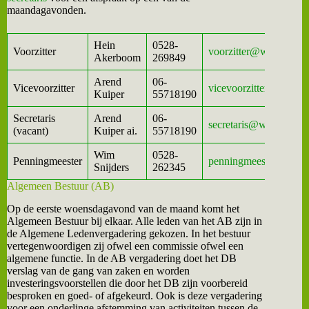
maandagavonden.
Hein
0528-
Voorzitter
voorzitter@wijkvereni
Akerboom
269849
Arend
06-
Vicevoorzitter
vicevoorzitter@wijkve
Kuiper
55718190
Secretaris
Arend
06-
secretaris@wijkvereni
(vacant)
Kuiper ai.
55718190
Wim
0528-
Penningmeester
penningmeester@wijkv
Snijders
262345
Algemeen Bestuur (AB)
Op de eerste woensdagavond van de maand komt het
Algemeen Bestuur bij elkaar. Alle leden van het AB zijn in
de Algemene Ledenvergadering gekozen. In het bestuur
vertegenwoordigen zij ofwel een commissie ofwel een
algemene functie. In de AB vergadering doet het DB
verslag van de gang van zaken en worden
investeringsvoorstellen die door het DB zijn voorbereid
besproken en goed- of afgekeurd. Ook is deze vergadering
voor een onderlinge afstemming van activiteiten tussen de