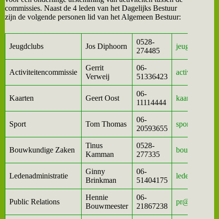
commissies. Naast de 4 leden van het Dagelijks Bestuur
zijn de volgende personen lid van het Algemeen Bestuur:
0528-
Jeugdclubs
Jos Diphoorn
jeugdclubs@w
274485
Gerrit
06-
Activiteitencommissie
activiteiten
Verweij
51336423
06-
Kaarten
Geert Oost
kaarten@wijk
11114444
06-
Sport
Tom Thomas
sport@wijkve
20593655
Tinus
0528-
Bouwkundige Zaken
bouwkundig@
Kamman
277335
Ginny
06-
Ledenadministratie
ledenadminis
Brinkman
51404175
Hennie
06-
Public Relations
pr@wijkveren
Bouwmeester
21867238