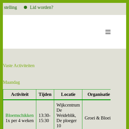
elling
Lid worden?
Ga
naar
de
inhoud
Vaste Activiteiten
Maandag
Activiteit
Tijden
Locatie
Organisatie
Wijkcentrum
De
Bloemschikken
13:30-
Weideblik,
Groei & Bloei
1x per 4 weken
15:30
De ploeger
10