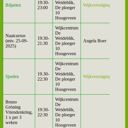
19:30-
Weideblik,
Biljarten
Wijkvereniging
23:00
De ploeger
10
Hoogeveen
Wijkcentrum
De
Naaicursus
19:30-
Weideblik,
(miv. 25-09-
Angela Boer
21:30
De ploeger
2025)
10
Hoogeveen
Wijkcentrum
De
19.30-
Weideblik,
Sjoelen
Wijkvereniging
22:30
De ploeger
10
Hoogeveen
Wijkcentrum
Bruno
De
Gröning
19:30-
Weideblik,
Vriendenkring,
22:30
De ploeger
1 x per 3
10
weken
Hoogeveen