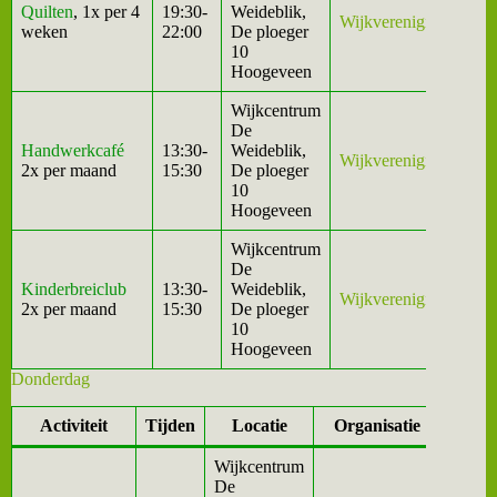
Quilten
, 1x per 4
19:30-
Weideblik,
Wijkvereniging
weken
22:00
De ploeger
10
Hoogeveen
Wijkcentrum
De
Handwerkcafé
13:30-
Weideblik,
Wijkvereniging
2x per maand
15:30
De ploeger
10
Hoogeveen
Wijkcentrum
De
Kinderbreiclub
13:30-
Weideblik,
Wijkvereniging
2x per maand
15:30
De ploeger
10
Hoogeveen
Donderdag
Activiteit
Tijden
Locatie
Organisatie
Wijkcentrum
De