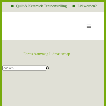
Quilt & Keramiek Tentoonstelling
Lid worden?
Ga
naar
de
inhoud
Forms
Aanvraag Lidmaatschap
Geen
resultaten