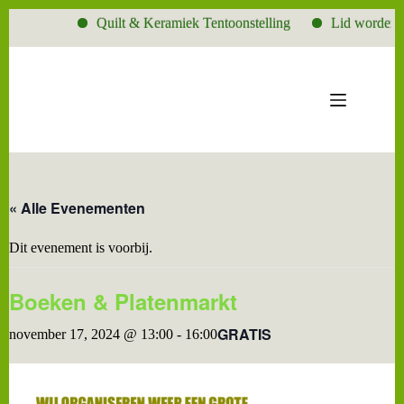
Quilt & Keramiek Tentoonstelling
Lid worden?
Ga
naar
de
inhoud
« Alle Evenementen
Dit evenement is voorbij.
Boeken & Platenmarkt
GRATIS
november 17, 2024 @ 13:00
-
16:00