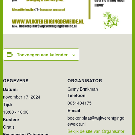
Toevoegen aan kalender
GEGEVENS
ORGANISATOR
Ginny Brinkman
Datum:
Telefoon
november 17, 2024
0651404175
Tijd:
E-mail
13:00 - 16:00
boekenplaat@wijkverenigingd
Kosten:
eweide.nl
Gratis
Bekijk de site van Organisator
Evenement Categorie: