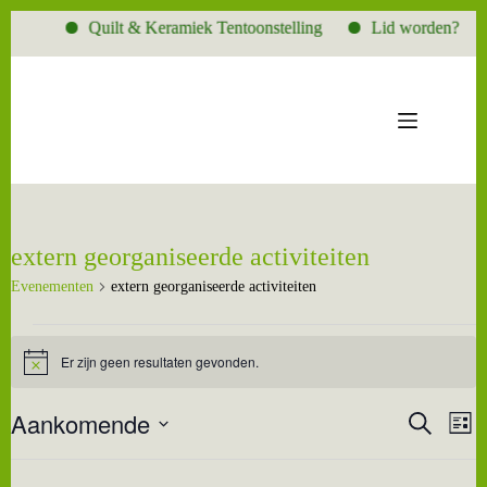
Quilt & Keramiek Tentoonstelling
Lid worden?
Ga
naar
de
inhoud
extern georganiseerde activiteiten
Evenementen
extern georganiseerde activiteiten
Evenementen
Er zijn geen resultaten gevonden.
B
e
r
Aankomende
E
E
Z
i
L
v
v
c
o
S
i
e
e
h
e
e
j
t
n
n
k
l